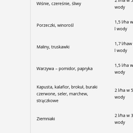
2 l/ha w 
Wiśnie, czereśnie, śliwy
wody
1,5 l/ha 
Porzeczki, winorośl
l wody
1,7 l/haw
Maliny, truskawki
l wody
1,5 l/ha w
Warzywa – pomidor, papryka
wody
Kapusta, kalafior, brokuł, buraki
2 l/ha w 5
czerwone, seler, marchew,
wody
strączkowe
2 l/ha w 3
Ziemniaki
wody