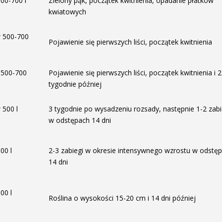
500-700 l
Zielony pąk, początek kwitnienia, opadanie płatków
kwiatowych
w 500-700
Pojawienie się pierwszych liści, początek kwitnienia
 500-700
Pojawienie się pierwszych liści, początek kwitnienia i 2
tygodnie później
 500 l
3 tygodnie po wysadzeniu rozsady, następnie 1-2 zabi
w odstępach 14 dni
00 l
2-3 zabiegi w okresie intensywnego wzrostu w odstę
14 dni
00 l
Roślina o wysokości 15-20 cm i 14 dni później