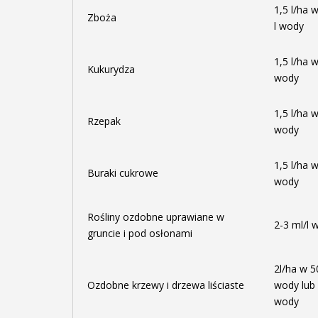
1,5 l/ha 
Zboża
l wody
1,5 l/ha w
Kukurydza
wody
1,5 l/ha w
Rzepak
wody
1,5 l/ha w
Buraki cukrowe
wody
Rośliny ozdobne uprawiane w
2-3 ml/l 
gruncie i pod osłonami
2l/ha w 5
Ozdobne krzewy i drzewa liściaste
wody lub 
wody