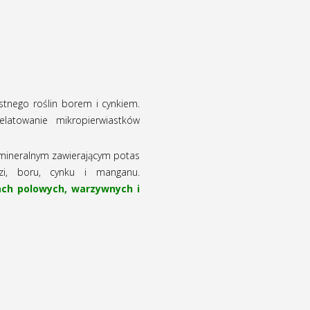
tnego roślin borem i cynkiem.
latowanie mikropierwiastków
mineralnym zawierającym potas
zi, boru, cynku i manganu.
ach polowych, warzywnych i