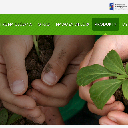
TRONA GŁÓWNA
O NAS
NAWOZY VIFLO®
PRODUKTY
DY