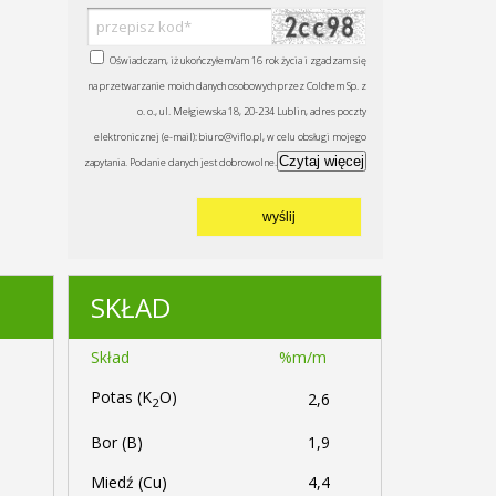
Oświadczam, iż ukończyłem/am 16 rok życia i zgadzam się
na przetwarzanie moich danych osobowych przez Colchem Sp. z
o. o., ul. Mełgiewska 18, 20-234 Lublin, adres poczty
elektronicznej (e-mail): biuro@viflo.pl, w celu obsługi mojego
Czytaj więcej
zapytania. Podanie danych jest dobrowolne.
SKŁAD
Skład
%m/m
Potas (K
O)
2,6
2
Bor (B)
1,9
Miedź (Cu)
4,4