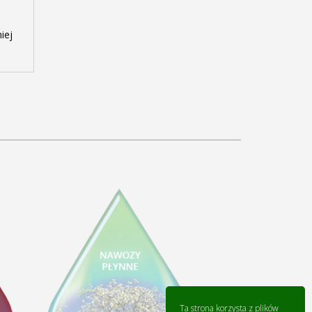
iej
Ta strona korzysta z plików