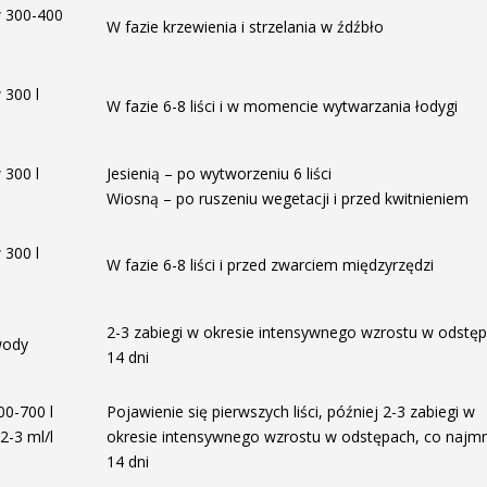
w 300-400
W fazie krzewienia i strzelania w źdźbło
 300 l
W fazie 6-8 liści i w momencie wytwarzania łodygi
 300 l
Jesienią – po wytworzeniu 6 liści
Wiosną – po ruszeniu wegetacji i przed kwitnieniem
 300 l
W fazie 6-8 liści i przed zwarciem międzyrzędzi
2-3 zabiegi w okresie intensywnego wzrostu w odstę
wody
14 dni
00-700 l
Pojawienie się pierwszych liści, później 2-3 zabiegi w
2-3 ml/l
okresie intensywnego wzrostu w odstępach, co najmn
14 dni