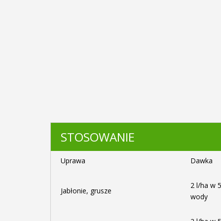
STOSOWANIE
Uprawa
Dawka
2 l/ha w 
Jabłonie, grusze
wody