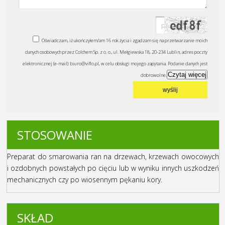
Oświadczam, iż ukończyłem/am 16 rok życia i zgadzam się na przetwarzanie moich
danych osobowych przez Colchem Sp. z o. o., ul. Mełgiewska 18, 20-234 Lublin, adres poczty
elektronicznej (e-mail): biuro@viflo.pl, w celu obsługi mojego zapytania. Podanie danych jest
Czytaj więcej
dobrowolne.
STOSOWANIE
Preparat do smarowania ran na drzewach, krzewach owocowych
i ozdobnych powstałych po cięciu lub w wyniku innych uszkodzeń
mechanicznych czy po wiosennym pękaniu kory.
SKŁAD