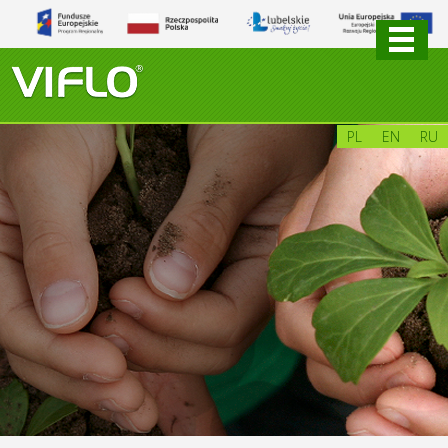
PL
EN
RU